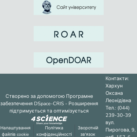
Контакти:
Хархун
Оксана
Створено за допомогою
Програмне
Леонідівна
забезпечення DSpace-CRIS
- Розширення
Тел.: (044)
підтримується та оптимізується
239-30-39
вул.
Налаштування
Політика
Зворотній
Пирогова, 9,
файлів cookie
конфіденційності
зв'язок