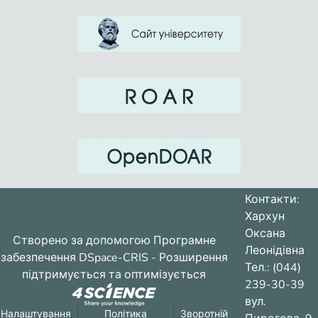
Контакти:
Хархун
Оксана
Створено за допомогою
Програмне
Леонідівна
забезпечення DSpace-CRIS
- Розширення
Тел.: (044)
підтримується та оптимізується
239-30-39
вул.
Налаштування
Політика
Зворотній