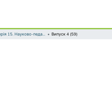
Серія 15. Науково-педагогічні проблеми фізичної культури (фізична культура і спорт)
Випуск 4 (59)