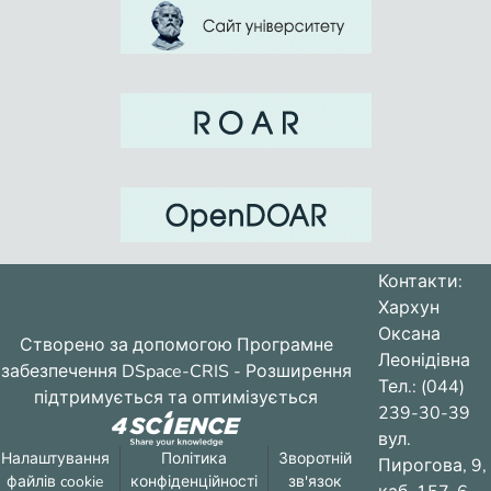
Контакти:
Хархун
Оксана
Створено за допомогою
Програмне
Леонідівна
забезпечення DSpace-CRIS
- Розширення
Тел.: (044)
підтримується та оптимізується
239-30-39
вул.
Налаштування
Політика
Зворотній
Пирогова, 9,
файлів cookie
конфіденційності
зв'язок