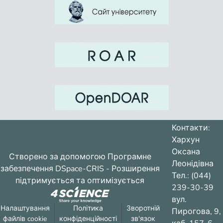
Контакти:
Хархун
Оксана
Створено за допомогою
Програмне
Леонідівна
забезпечення DSpace-CRIS
- Розширення
Тел.: (044)
підтримується та оптимізується
239-30-39
вул.
Налаштування
Політика
Зворотній
Пирогова, 9,
файлів cookie
конфіденційності
зв'язок