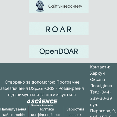
Контакти:
Хархун
Оксана
Створено за допомогою
Програмне
Леонідівна
забезпечення DSpace-CRIS
- Розширення
Тел.: (044)
підтримується та оптимізується
239-30-39
вул.
Налаштування
Політика
Зворотній
Пирогова, 9,
файлів cookie
конфіденційності
зв'язок