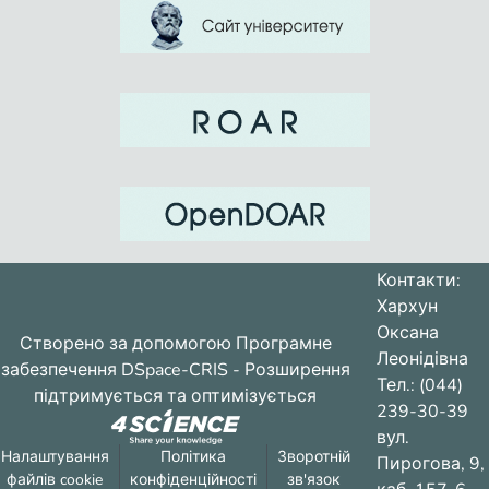
Контакти:
Хархун
Оксана
Створено за допомогою
Програмне
Леонідівна
забезпечення DSpace-CRIS
- Розширення
Тел.: (044)
підтримується та оптимізується
239-30-39
вул.
Налаштування
Політика
Зворотній
Пирогова, 9,
файлів cookie
конфіденційності
зв'язок