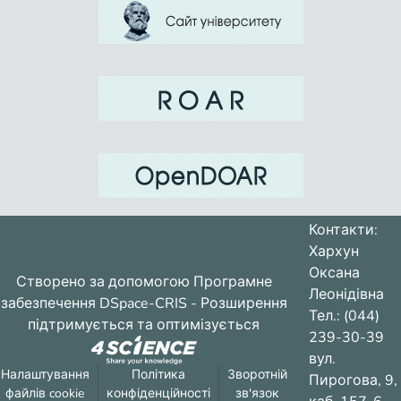
Контакти:
Хархун
Оксана
Створено за допомогою
Програмне
Леонідівна
забезпечення DSpace-CRIS
- Розширення
Тел.: (044)
підтримується та оптимізується
239-30-39
вул.
Налаштування
Політика
Зворотній
Пирогова, 9,
файлів cookie
конфіденційності
зв'язок