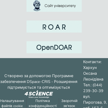
Контакти:
Хархун
Оксана
Створено за допомогою
Програмне
Леонідівна
забезпечення DSpace-CRIS
- Розширення
Тел.: (044)
підтримується та оптимізується
239-30-39
вул.
Налаштування
Політика
Зворотній
Пирогова, 9,
файлів cookie
конфіденційності
зв'язок