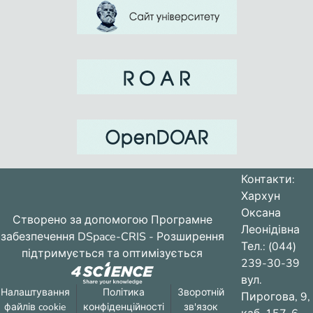
Контакти:
Хархун
Оксана
Створено за допомогою
Програмне
Леонідівна
забезпечення DSpace-CRIS
- Розширення
Тел.: (044)
підтримується та оптимізується
239-30-39
вул.
Налаштування
Політика
Зворотній
Пирогова, 9,
файлів cookie
конфіденційності
зв'язок