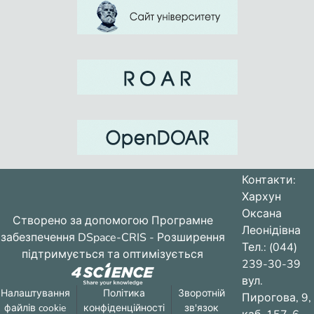
Контакти:
Хархун
Оксана
Створено за допомогою
Програмне
Леонідівна
забезпечення DSpace-CRIS
- Розширення
Тел.: (044)
підтримується та оптимізується
239-30-39
вул.
Налаштування
Політика
Зворотній
Пирогова, 9,
файлів cookie
конфіденційності
зв'язок