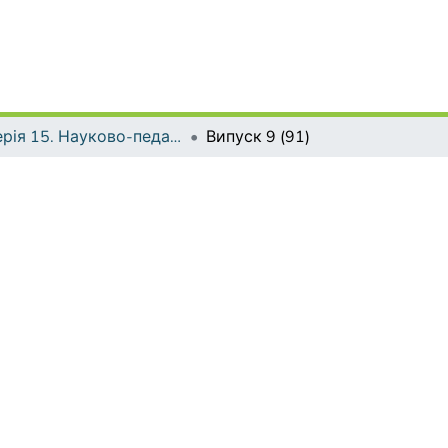
Серія 15. Науково-педагогічні проблеми фізичної культури (фізична культура і спорт)
Випуск 9 (91)