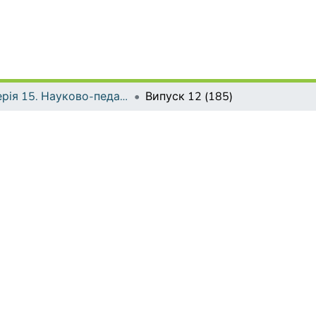
Серія 15. Науково-педагогічні проблеми фізичної культури (фізична культура і спорт)
Випуск 12 (185)