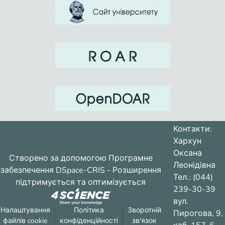
Контакти:
Хархун
Оксана
Створено за допомогою
Програмне
Леонідівна
забезпечення DSpace-CRIS
- Розширення
Тел.: (044)
підтримується та оптимізується
239-30-39
вул.
Налаштування
Політика
Зворотній
Пирогова, 9,
файлів cookie
конфіденційності
зв'язок