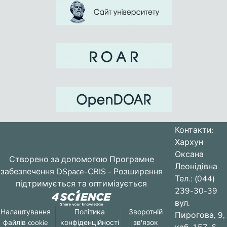
Контакти:
Хархун
Оксана
Створено за допомогою
Програмне
Леонідівна
забезпечення DSpace-CRIS
- Розширення
Тел.: (044)
підтримується та оптимізується
239-30-39
вул.
Налаштування
Політика
Зворотній
Пирогова, 9,
файлів cookie
конфіденційності
зв'язок