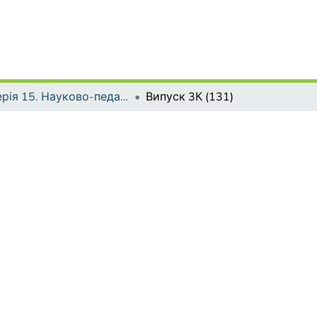
Серія 15. Науково-педагогічні проблеми фізичної культури (фізична культура і спорт)
Випуск 3К (131)