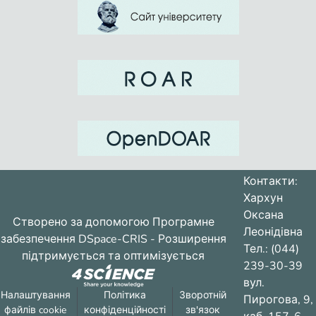
Контакти:
Хархун
Оксана
Створено за допомогою
Програмне
Леонідівна
забезпечення DSpace-CRIS
- Розширення
Тел.: (044)
підтримується та оптимізується
239-30-39
вул.
Налаштування
Політика
Зворотній
Пирогова, 9,
файлів cookie
конфіденційності
зв'язок