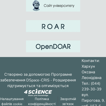
Контакти:
Хархун
Оксана
Створено за допомогою
Програмне
Леонідівна
забезпечення DSpace-CRIS
- Розширення
Тел.: (044)
підтримується та оптимізується
239-30-39
вул.
Налаштування
Політика
Зворотній
Пирогова, 9,
файлів cookie
конфіденційності
зв'язок