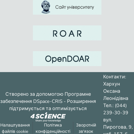
Контакти:
Хархун
Оксана
Створено за допомогою
Програмне
Леонідівна
забезпечення DSpace-CRIS
- Розширення
Тел.: (044)
підтримується та оптимізується
239-30-39
вул.
Налаштування
Політика
Зворотній
Пирогова, 9,
файлів cookie
конфіденційності
зв'язок