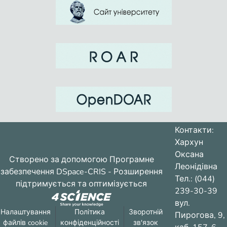
Контакти:
Хархун
Оксана
Створено за допомогою
Програмне
Леонідівна
забезпечення DSpace-CRIS
- Розширення
Тел.: (044)
підтримується та оптимізується
239-30-39
вул.
Налаштування
Політика
Зворотній
Пирогова, 9,
файлів cookie
конфіденційності
зв'язок