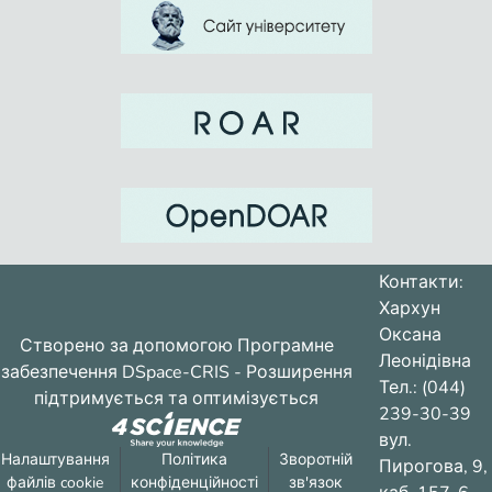
Контакти:
Хархун
Оксана
Створено за допомогою
Програмне
Леонідівна
забезпечення DSpace-CRIS
- Розширення
Тел.: (044)
підтримується та оптимізується
239-30-39
вул.
Налаштування
Політика
Зворотній
Пирогова, 9,
файлів cookie
конфіденційності
зв'язок