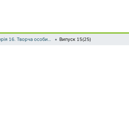
Серія 16. Творча особистість учителя: проблеми теорії і практики
Випуск 15(25)