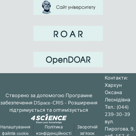
Контакти:
Хархун
Оксана
Створено за допомогою
Програмне
Леонідівна
забезпечення DSpace-CRIS
- Розширення
Тел.: (044)
підтримується та оптимізується
239-30-39
вул.
Налаштування
Політика
Зворотній
Пирогова, 9,
файлів cookie
конфіденційності
зв'язок