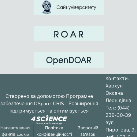
Контакти:
Хархун
Оксана
Створено за допомогою
Програмне
Леонідівна
забезпечення DSpace-CRIS
- Розширення
Тел.: (044)
підтримується та оптимізується
239-30-39
вул.
Налаштування
Політика
Зворотній
Пирогова, 9,
файлів cookie
конфіденційності
зв'язок