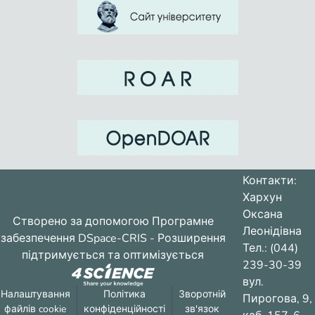
Контакти:
Хархун
Оксана
Створено за допомогою
Програмне
Леонідівна
забезпечення DSpace-CRIS
- Розширення
Тел.: (044)
підтримується та оптимізується
239-30-39
вул.
Налаштування
Політика
Зворотній
Пирогова, 9,
файлів cookie
конфіденційності
зв'язок