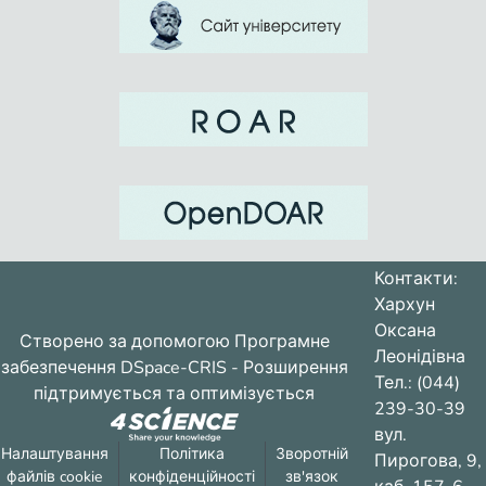
Контакти:
Хархун
Оксана
Створено за допомогою
Програмне
Леонідівна
забезпечення DSpace-CRIS
- Розширення
Тел.: (044)
підтримується та оптимізується
239-30-39
вул.
Налаштування
Політика
Зворотній
Пирогова, 9,
файлів cookie
конфіденційності
зв'язок