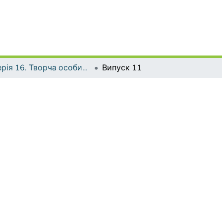
Серія 16. Творча особистість учителя: проблеми теорії і практики
Випуск 11