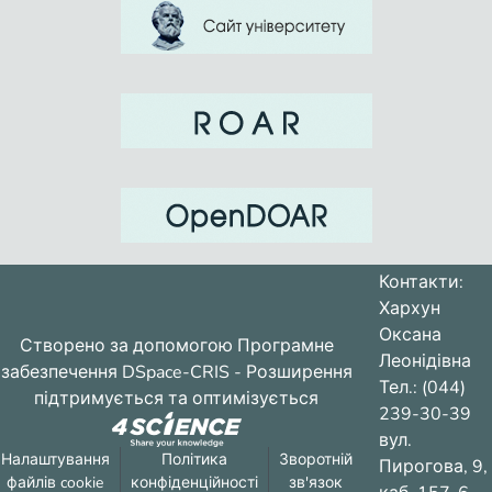
Контакти:
Хархун
Оксана
Створено за допомогою
Програмне
Леонідівна
забезпечення DSpace-CRIS
- Розширення
Тел.: (044)
підтримується та оптимізується
239-30-39
вул.
Налаштування
Політика
Зворотній
Пирогова, 9,
файлів cookie
конфіденційності
зв'язок