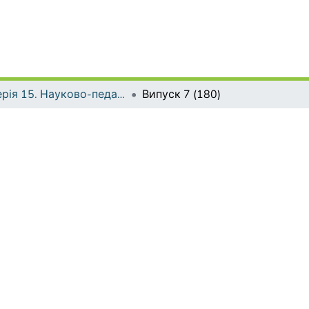
Серія 15. Науково-педагогічні проблеми фізичної культури (фізична культура і спорт)
Випуск 7 (180)