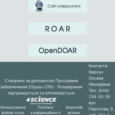
Контакти:
Хархун
Оксана
Створено за допомогою
Програмне
Леонідівна
забезпечення DSpace-CRIS
- Розширення
Тел.: (044)
підтримується та оптимізується
239-30-39
вул.
Налаштування
Політика
Зворотній
Пирогова, 9,
файлів cookie
конфіденційності
зв'язок