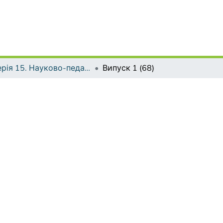
Серія 15. Науково-педагогічні проблеми фізичної культури (фізична культура і спорт)
Випуск 1 (68)