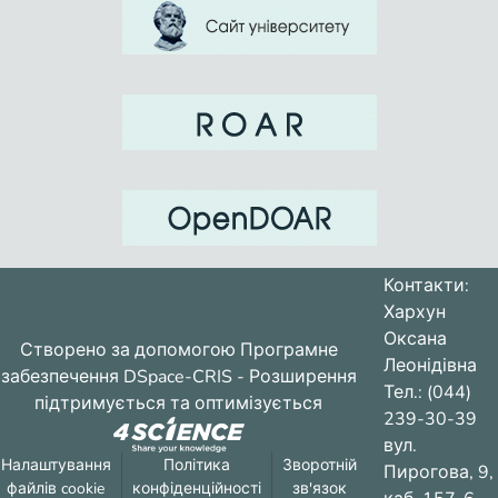
Контакти:
Хархун
Оксана
Створено за допомогою
Програмне
Леонідівна
забезпечення DSpace-CRIS
- Розширення
Тел.: (044)
підтримується та оптимізується
239-30-39
вул.
Налаштування
Політика
Зворотній
Пирогова, 9,
файлів cookie
конфіденційності
зв'язок