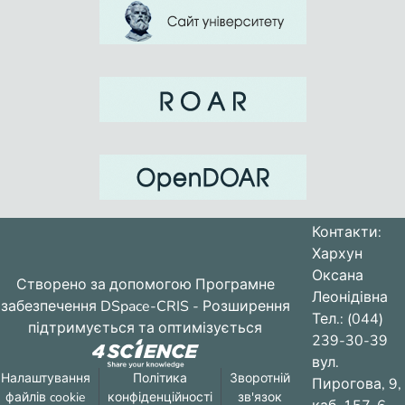
Контакти:
Хархун
Оксана
Створено за допомогою
Програмне
Леонідівна
забезпечення DSpace-CRIS
- Розширення
Тел.: (044)
підтримується та оптимізується
239-30-39
вул.
Налаштування
Політика
Зворотній
Пирогова, 9,
файлів cookie
конфіденційності
зв'язок