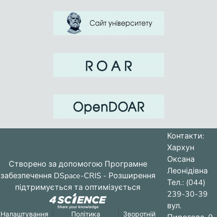
Контакти:
Хархун
Оксана
Створено за допомогою
Програмне
Леонідівна
забезпечення DSpace-CRIS
- Розширення
Тел.: (044)
підтримується та оптимізується
239-30-39
вул.
Налаштування
Політика
Зворотній