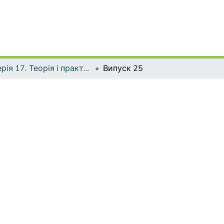
Серія 17. Теорія і практика навчання та виховання
Випуск 25