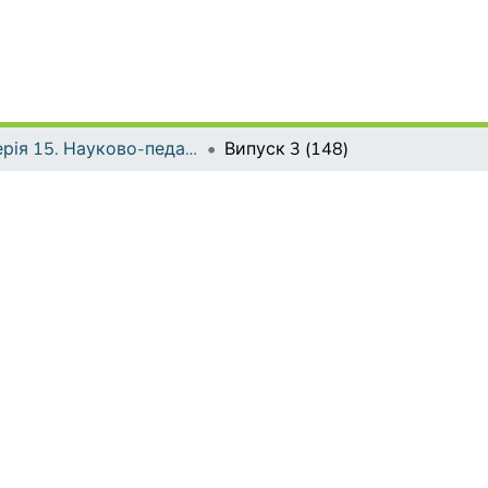
Серія 15. Науково-педагогічні проблеми фізичної культури (фізична культура і спорт)
Випуск 3 (148)