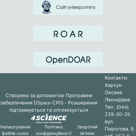
Контакти:
Хархун
Оксана
Створено за допомогою
Програмне
Леонідівна
забезпечення DSpace-CRIS
- Розширення
Тел.: (044)
підтримується та оптимізується
239-30-39
вул.
Налаштування
Політика
Зворотній
Пирогова, 9,
файлів cookie
конфіденційності
зв'язок