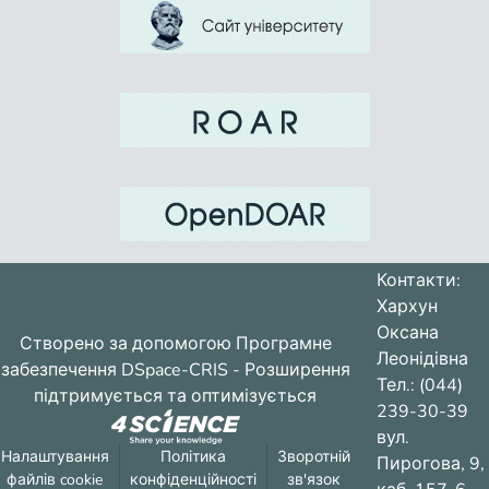
Контакти:
Хархун
Оксана
Створено за допомогою
Програмне
Леонідівна
забезпечення DSpace-CRIS
- Розширення
Тел.: (044)
підтримується та оптимізується
239-30-39
вул.
Налаштування
Політика
Зворотній
Пирогова, 9,
файлів cookie
конфіденційності
зв'язок