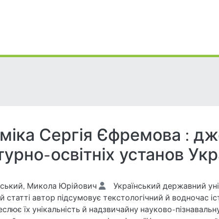
міка Сергія Єфремова : д
урно-освітніх установ Укр
ський, Микола Юрійович
Український державний ун
ій статті автор підсумовує текстологічний й водночас і
еслює їх унікальність й надзвичайну науково-пізнавальн