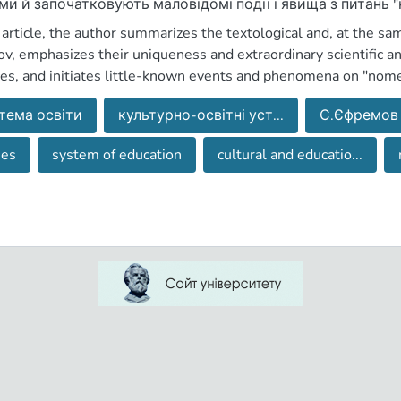
ми й започатковують маловідомі події і явища з питань 
нського суспільства загалом. Суб'єктивний дискурс йог
s article, the author summarizes the textological and, at the sam
етних посадовців освітньо-культурних закладів Україн
v, emphasizes their uniqueness and extraordinary scientific a
емуарного типу літературно-історичних джерел.
ces, and initiates little-known events and phenomena on "nomen
y as a whole. Subjective discourse of his notes and evaluative cha
тема освіти
культурно-освітні уст...
С.Єфремов
ional and cultural institutions of Ukraine 1920-30-ies a norm
ical sources.
ies
system of education
cultural and educatio...