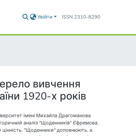
Увійти
ISSN 2310-8290
жерело вивчення
аїни 1920-х років
іверситет імені Михайла Драгоманова
сторичний аналіз "Щоденників" Єфремова,
у цінність. "Щоденники" доповнюють, а