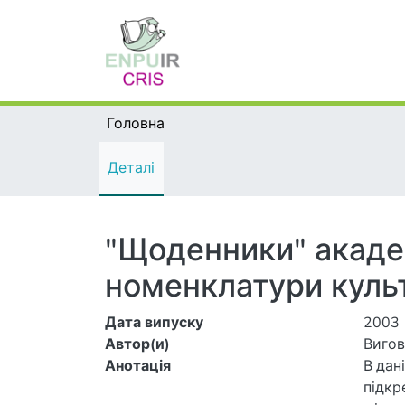
Головна
Деталі
"Щоденники" акаде
номенклатури культ
Дата випуску
2003
Автор(и)
Вигов
Анотація
В дан
підкр