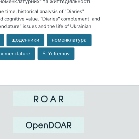
"номенклатурних" та життєдіяльності
о нотаток та оціночних характеристик
e time, historical analysis of "Diaries"
и 1920 —30-х рр. є нормальним явищем
nd cognitive value. "Diaries" complement, and
clature" issues and the life of Ukrainian
racteristics of specific officials of
щоденники
номенклатура
al phenomenon for a memoir type of literary-
nomenclature
S. Yefremov