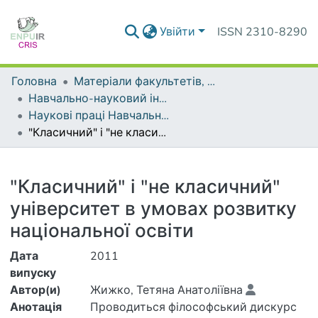
Увійти
ISSN 2310-8290
Головна
Матеріали факультетів, інститутів, підрозділів
Навчально-науковий інститут публічного управління та адміністрування
Наукові праці Навчально-наукового інституту публічного управління та адміністрування
"Класичний" і "не класичний" університет в умовах розвитку національної освіти
Деталі
"Класичний" і "не класичний"
університет в умовах розвитку
національної освіти
Дата
2011
випуску
Автор(и)
Жижко, Тетяна Анатоліївна
Анотація
Проводиться філософський дискурс