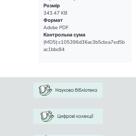
Вантажиться...
Розмір
343.47 KB
Формат
Adobe PDF
Контрольна сума
(MD5):c105396d36ac3b5cbca7ed5b
ac1bbc84