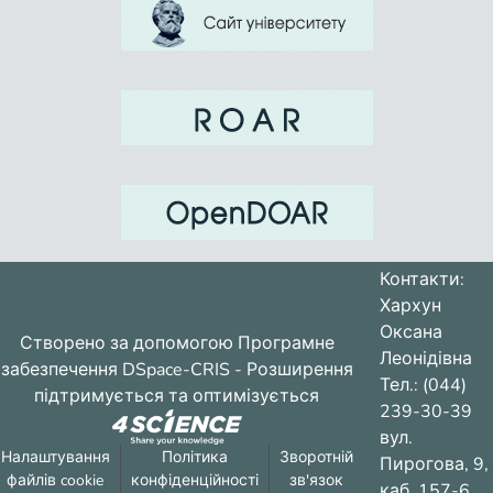
Контакти:
Хархун
Оксана
Створено за допомогою
Програмне
Леонідівна
забезпечення DSpace-CRIS
- Розширення
Тел.: (044)
підтримується та оптимізується
239-30-39
вул.
Налаштування
Політика
Зворотній
Пирогова, 9,
файлів cookie
конфіденційності
зв'язок
каб. 157-6