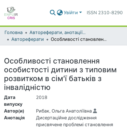
Увійти
ISSN 2310-8290
Головна
Автореферати, анотації до дисертацій та дисертації
Автореферати
Особливості становлення особистості дитини з типовим розвитком в сім'ї батьків з інвалідністю
Деталі
Особливості становлення
особистості дитини з типовим
розвитком в сім'ї батьків з
інвалідністю
Дата
2018
випуску
Автор(и)
Рибак, Ольга Анатоліївна
Анотація
Дисертаційне дослідження
присвячене проблемі становлення