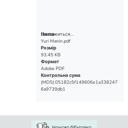
Вантажиться...
Назва
Yuri Manin.pdf
Вантажиться...
Розмір
93.45 KB
Формат
Adobe PDF
Контрольна сума
(MD5):05182c5f149606e1a338247
6a9739db1