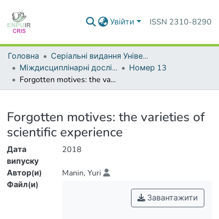
Увійти
ISSN 2310-8290
Головна
Серіальні видання Університету
Міждисциплінарні дослідження складних систем
Номер 13
Forgotten motives: the varieties of scientific experience
Деталі
Forgotten motives: the varieties of
scientific experience
Дата
2018
випуску
Автор(и)
Manin, Yuri
Файл(и)
Завантажити