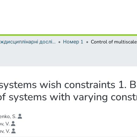
Міждисциплінарні дослідження складних систем
Номер 1
systems wish constraints 1. Ba
of systems with varying const
nko, S.
v, V.
v, V.