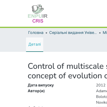
Головна
Серіальні видання Університету
Деталі
Control of multiscale 
concept of evolution 
Дата випуску
2012
Автор(и)
Adame
Boloto
Noviko