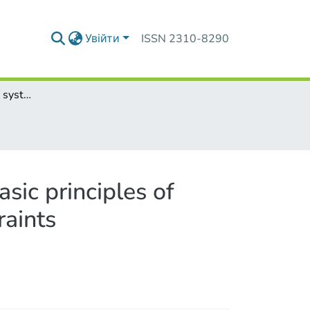
Увійти
ISSN 2310-8290
Control of multiscale systems wish constraints 1. Basic principles of concept of evolution of systems with varying constraints
sic principles of
raints