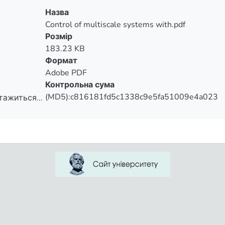
Назва
Control of multiscale systems with.pdf
Розмір
183.23 KB
Формат
Adobe PDF
Контрольна сума
(MD5):c816181fd5c1338c9e5fa51009e4a023
тажиться...
тажиться...