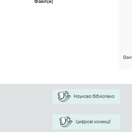
Файл(и)
Ван
Ван