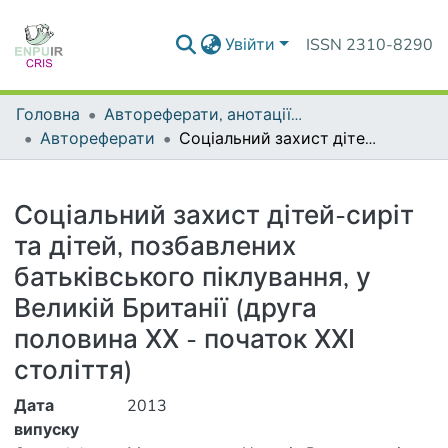
Увійти
ISSN 2310-8290
Головна
Автореферати, анотації до дисертацій та дисертації
Автореферати
Соціальний захист дітей-сиріт та дітей, позбавлених батьківського піклування, у Великій Британії (друга половина ХХ - початок ХХІ століття)
Деталі
Соціальний захист дітей-сиріт
та дітей, позбавлених
батьківського піклування, у
Великій Британії (друга
половина ХХ - початок ХХІ
століття)
Дата
2013
випуску