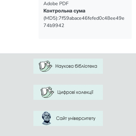
Adobe PDF
Standards for Foster Care (1999),
Контрольна сума
Children (Living Care) Act (2002). The
(MD5):7f59abace46fefed0c48ee49e
peculiarities of experience and basic
74b9942
components of orphans and children
deprived of parental care social protection
system in Great Britain are analyzed. It is
stated that the current structure of social
protection of orphans and children
deprived of parental care in Great Britain
has 3 levels: national, regional and local,
which are under control and closely
interconnected. The place and role of
agencies in the social protection of
orphans and children deprived of parental
care system in Great Britain is highlighted.
The largest of them are British
Association of Adoption and Fostering and
Foster Care Agency. Their aim is to match