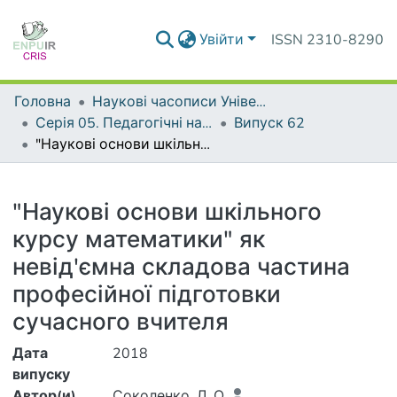
Увійти
ISSN 2310-8290
Головна
Наукові часописи Університету
Серія 05. Педагогічні науки: реалії та перспективи
Випуск 62
"Наукові основи шкільного курсу математики" як невід'ємна складова частина професійної підготовки сучасного вчителя
Деталі
"Наукові основи шкільного
курсу математики" як
невід'ємна складова частина
професійної підготовки
сучасного вчителя
Дата
2018
випуску
Автор(и)
Соколенко, Л. О.