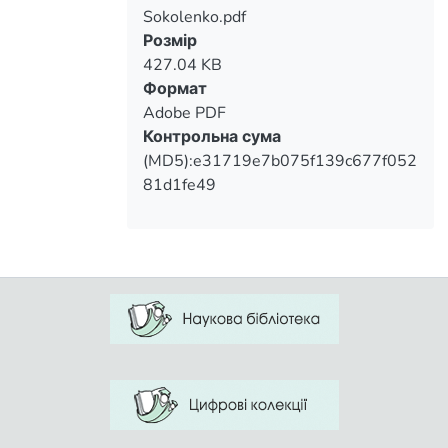
Sokolenko.pdf
Вантажиться...
Розмір
427.04 KB
Формат
Adobe PDF
Контрольна сума
(MD5):e31719e7b075f139c677f052
81d1fe49