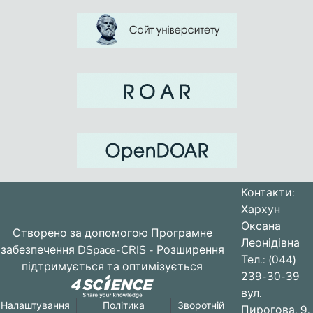
Контакти:
Хархун
Оксана
Створено за допомогою
Програмне
Леонідівна
забезпечення DSpace-CRIS
- Розширення
Тел.: (044)
підтримується та оптимізується
239-30-39
вул.
Налаштування
Політика
Зворотній
Пирогова, 9,