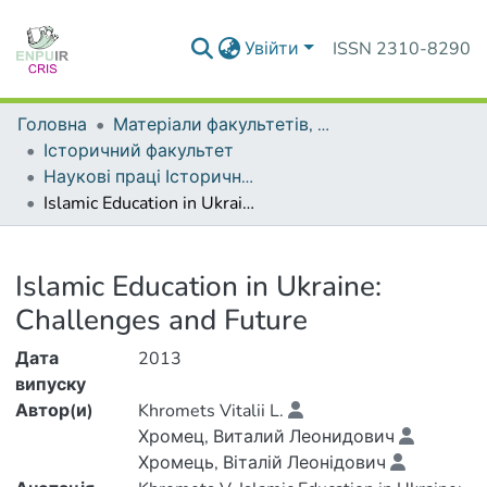
Увійти
ISSN 2310-8290
Головна
Матеріали факультетів, інститутів, підрозділів
Історичний факультет
Наукові праці Історичного факультету
Islamic Education in Ukraine: Challenges and Future
Деталі
Islamic Education in Ukraine:
Challenges and Future
Дата
2013
випуску
Автор(и)
Khromets Vitalii L.
Хромец, Виталий Леонидович
Хромець, Віталій Леонідович