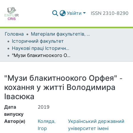
Увійти
ISSN 2310-8290
Головна
Матеріали факультетів, інститутів, підрозділів
Історичний факультет
Наукові праці Історичного факультету
"Музи блакитноокого Орфея" - кохання у житті Володимира Івасюка
Деталі
"Музи блакитноокого Орфея" -
кохання у житті Володимира
Івасюка
Дата
2019
випуску
Автор(и)
Коляда,
Український державний
Ігор
університет імені