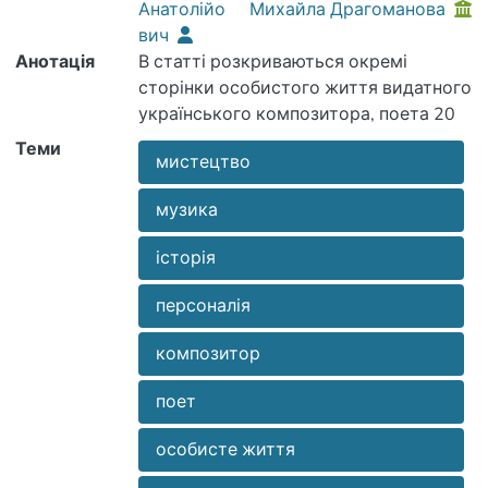
Анатолійо
Михайла Драгоманова
вич
Анотація
В статті розкриваються окремі
сторінки особистого життя видатного
українського композитора, поета 20
століття Володимира Івасюка
Теми
мистецтво
музика
історія
персоналія
композитор
поет
особисте життя