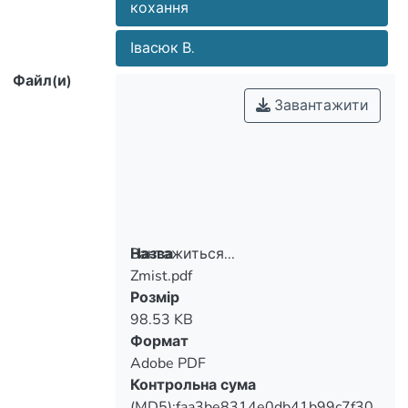
кохання
Івасюк В.
Файл(и)
Завантажити
Вантажиться...
Назва
Zmist.pdf
Вантажиться...
Розмір
98.53 KB
Формат
Adobe PDF
Контрольна сума
(MD5):faa3be8314e0db41b99c7f30