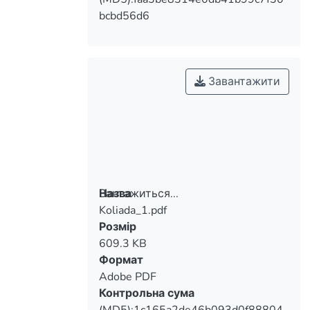
bcbd56d6
Завантажити
Вантажиться...
Назва
Koliada_1.pdf
Вантажиться...
Розмір
609.3 KB
Формат
Adobe PDF
Контрольна сума