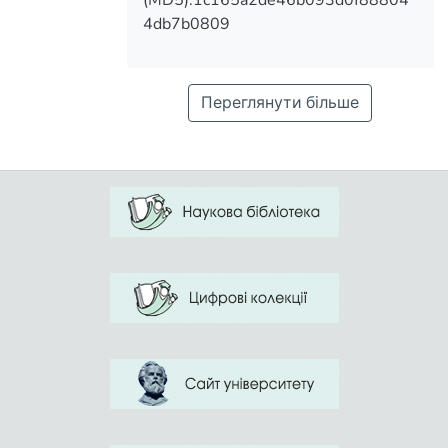
(MD5):1c165a2de46b093d0f88804
4db7b0809
Переглянути більше