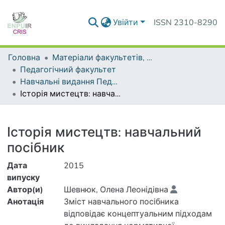
Увійти
ISSN 2310-8290
Головна
Матеріали факультетів, інститутів, підрозділів
Педагогічний факультет
Навчальні видання Педагогічного факультету
Історія мистецтв: навчальний посібник
Деталі
Історія мистецтв: навчальний
посібник
Дата
2015
випуску
Автор(и)
Шевнюк, Олена Леонідівна
Анотація
Зміст навчального посібника
відповідає концептуальним підходам