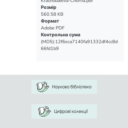
Krasnobaieva-Chorna.pdf
Вантажиться...
Розмір
560.58 KB
Формат
Adobe PDF
Контрольна сума
(MD5):12f6eca7140fa91332df4cc8d
66fd1b9