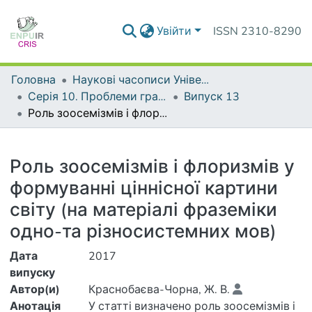
Увійти
ISSN 2310-8290
Головна
Наукові часописи Університету
Серія 10. Проблеми граматики і лексикології української мови
Випуск 13
Роль зоосемізмів і флоризмів у формуванні ціннісної картини світу (на матеріалі фраземіки одно-та різносистемних мов)
Деталі
Роль зоосемізмів і флоризмів у
формуванні ціннісної картини
світу (на матеріалі фраземіки
одно-та різносистемних мов)
Дата
2017
випуску
Автор(и)
Краснобаєва-Чорна, Ж. В.
Анотація
У статті визначено роль зоосемізмів і