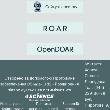
Контакти:
Хархун
Оксана
Створено за допомогою
Програмне
Леонідівна
забезпечення DSpace-CRIS
- Розширення
Тел.: (044)
підтримується та оптимізується
239-30-39
вул.
Налаштування
Політика
Зворотній
Пирогова, 9,
файлів cookie
конфіденційності
зв'язок