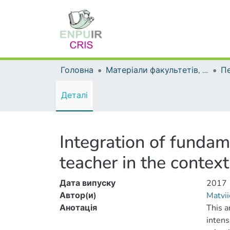
Головна
Матеріали факультетів, інститутів, підрозділів
Пе
Деталі
Integration of fundam
teacher in the contex
Дата випуску
2017
Автор(и)
Matvi
Анотація
This a
intens