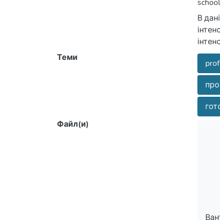
school
of bui
В дан
інтен
інтен
були 
Теми
prof
конте
про
гот
Файл(и)
Ван