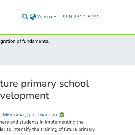
Увійти
ISSN 2310-8290
Integration of fundamental and practical training future primary school teacher in the context of a new Ukrainian school development
uture primary school
development
ні Михайла Драгоманова
achers and students in implementing the
der to intensify the training of future primary