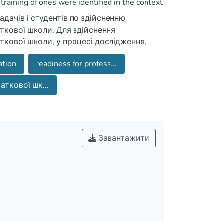
training of ones were identified in the context
адачів і студентів по здійсненню
аткової школи. Для здійснення
аткової школи, у процесі дослідження,
майбутніх учителів початкової школи у
ation
readiness for profess...
аткової шк...
Завантажити