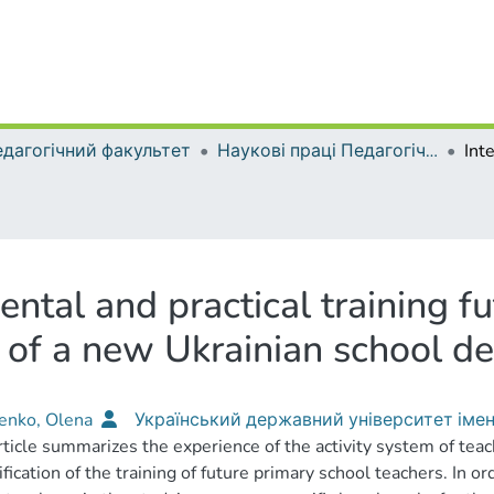
дагогічний факультет
Наукові праці Педагогічного факультету
ental and practical training f
t of a new Ukrainian school 
ienko, Olena
Український державний університет іме
rticle summarizes the experience of the activity system of te
ification of the training of future primary school teachers. In or