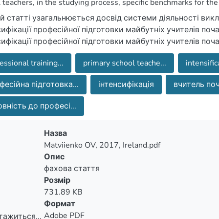
 teachers, in the studying process, specific benchmarks for the 
lding new Ukrainian school.
ій статті узагальнюється досвід системи діяльності викл
сифікації професійної підготовки майбутніх учителів поч
сифікації професійної підготовки майбутніх учителів поч
визначенні конкретні орієнтири професійної підготовки 
essional training...
primary school teache...
intensific
ксті розбудови нової української школи.
фесійна підготовка...
інтенсифікація
вчитель поч
овність до професі...
Назва
Matviienko OV, 2017, Ireland.pdf
Опис
фахова стаття
Розмір
731.89 KB
Формат
Adobe PDF
тажиться...